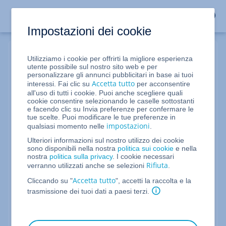
Impostazioni dei cookie
Utilizziamo i cookie per offrirti la migliore esperienza
Accesso ai miei prodotti
utente possibile sul nostro sito web e per
personalizzare gli annunci pubblicitari in base ai tuoi
Accetta tutto
interessi. Fai clic su
per acconsentire
all'uso di tutti i cookie. Puoi anche scegliere quali
Indirizzo e-mail
cookie consentire selezionando le caselle sottostanti
e facendo clic su Invia preferenze per confermare le
tue scelte. Puoi modificare le tue preferenze in
impostazioni
qualsiasi momento nelle
.
Non è il tuo dispositivo?
Esci dalla sessione o usa la
Ulteriori informazioni sul nostro utilizzo dei cookie
modalità di navigazione privata
.
sono disponibili nella nostra
politica sui cookie
e nella
nostra
politica sulla privacy
. I cookie necessari
Rifiuta
verranno utilizzati anche se selezioni
.
Continua
Accetta tutto
Cliccando su "
", accetti la raccolta e la
trasmissione dei tuoi dati a paesi terzi.
Non sei ancora cliente IONOS?
Diventa cliente e approfitta delle nostre offerte.