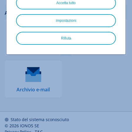
Accetta tutto
Accesso rapido ad altri login
impostazioni
Rifiuta
My account
HiDrive
Archivio e-mail
Stato del sistema sconosciuto
© 2026
IONOS SE
Privacy Policy
-
T&C